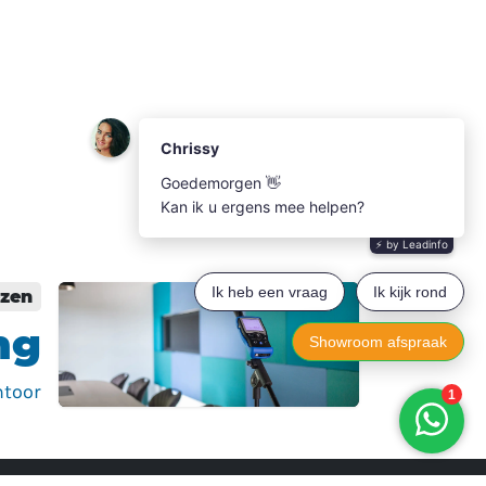
ezen
ng
ntoor