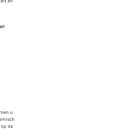
eit en
r!
emen u
namisch
 op de