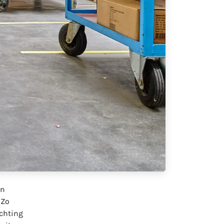
en
 Zo
ichting