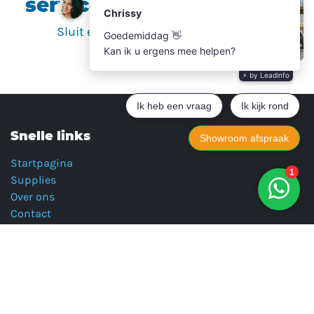
servicecontracten
Sluit er een af en bespaar op
afdrukken
Snelle links
Startpagina
Supplies
Over ons
Contact
Hulp op afstand
Ontdek onze showroom en winkel in
Veghel
We nodigen je van harte uit om onze ruime showroom te